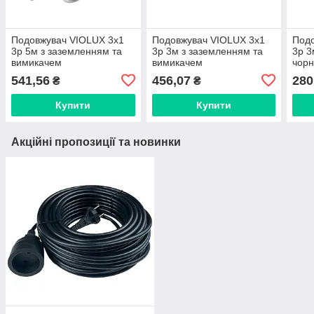
Подовжувач VIOLUX 3х1
Подовжувач VIOLUX 3х1
Подо
3p 5м з заземленням та
3p 3м з заземленням та
3p 3
вимикачем
вимикачем
чор
541,56
456,07
280
₴
₴
Купити
Купити
Акційні пропозиції та новинки