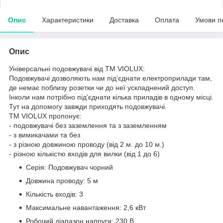
Опис
Характеристики
Доставка
Оплата
Умови п
Опис
Універсальні подовжувачі від ТМ VIOLUX:
Подовжувачі дозволяють нам під’єднати електроприлади там,
де немає поблизу розетки чи до неї ускладнений доступ.
Інколи нам потрібно під’єднати кілька приладів в одному місці.
Тут на допомогу завжди приходять подовжувачі.
ТМ VIOLUX пропонує:
- подовжувачі без заземлення та з заземленням
- з вимикачами та без
- з різною довжиною проводу (від 2 м. до 10 м.)
- різною кількістю входів для вилки (від 1 до 6)
Серія: Подовжувач чорний
Довжина проводу: 5 м
Кількість входів: 3
Максимальне навантаження: 2,6 кВт
Робочий діапазон напруги: 230 В