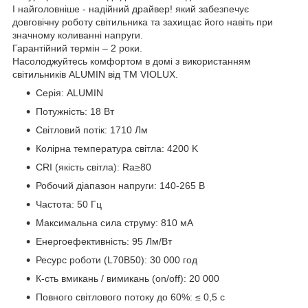
І найголовніше - надійний драйвер! який забезпечує
довговічну роботу світильника та захищає його навіть при
значному коливанні напруги.
Гарантійний термін – 2 роки.
Насолоджуйтесь комфортом в домі з використанням
світильників ALUMIN від ТМ VIOLUX.
Серія: ALUMIN
Потужність: 18 Вт
Світловий потік: 1710 Лм
Колірна температура світла: 4200 K
CRI (якість світла): Ra≥80
Робочий діапазон напруги: 140-265 В
Частота: 50 Гц
Максимальна сила струму: 810 мА
Енергоефективність: 95 Лм/Вт
Ресурс роботи (L70B50): 30 000 год
К-сть вмикань / вимикань (on/off): 20 000
Повного світлового потоку до 60%: ≤ 0,5 с