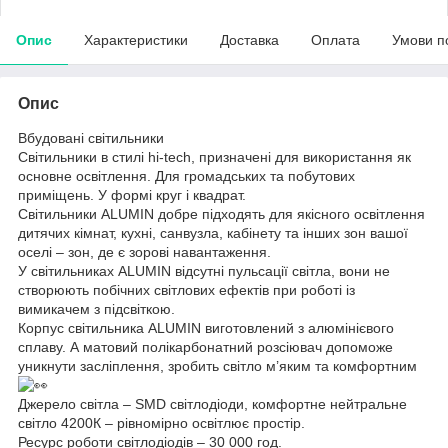
Опис
Характеристики
Доставка
Оплата
Умови п
Опис
Вбудовані світильники
Світильники в стилі hi-tech, призначені для використання як
основне освітлення. Для громадських та побутових
приміщень. У формі круг і квадрат.
Світильники ALUMIN добре підходять для якісного освітлення
дитячих кімнат, кухні, санвузла, кабінету та інших зон вашої
оселі – зон, де є зорові навантаження.
У світильниках ALUMIN відсутні пульсації світла, вони не
створюють побічних світлових ефектів при роботі із
вимикачем з підсвіткою.
Корпус світильника ALUMIN виготовлений з алюмінієвого
сплаву. А матовий полікарбонатний розсіювач допоможе
уникнути засліплення, зробить світло м’яким та комфортним
Джерело світла – SMD світлодіоди, комфортне нейтральне
світло 4200К – рівномірно освітлює простір.
Ресурс роботи світлодіодів – 30 000 год.