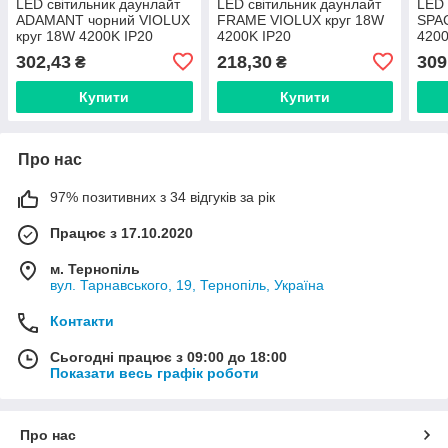
LED світильник даунлайт
LED світильник даунлайт
LED 
ADAMANT чорний VIOLUX
FRAME VIOLUX круг 18W
SPA
круг 18W 4200K IP20
4200K IP20
4200
302,43
218,30
309
₴
₴
Купити
Купити
Про нас
97% позитивних з 34 відгуків за рік
Працює з 17.10.2020
м. Тернопіль
вул. Тарнавського, 19, Тернопіль, Україна
Контакти
Сьогодні працює з 09:00 до 18:00
Показати весь графік роботи
Про нас