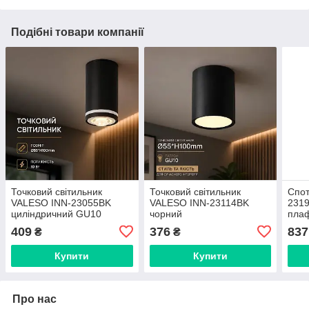
Подібні товари компанії
Точковий світильник
Точковий світильник
Спот
VALESO INN-23055BK
VALESO INN-23114BK
2319
циліндричний GU10
чорний
пла
чорний INN-23055BK
409
376
837
₴
₴
Купити
Купити
Про нас