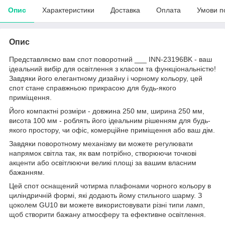
Опис
Характеристики
Доставка
Оплата
Умови п
Опис
Представляємо вам спот поворотний ___ INN-23196BK - ваш
ідеальний вибір для освітлення з класом та функціональністю!
Завдяки його елегантному дизайну і чорному кольору, цей
спот стане справжньою прикрасою для будь-якого
приміщення.
Його компактні розміри - довжина 250 мм, ширина 250 мм,
висота 100 мм - роблять його ідеальним рішенням для будь-
якого простору, чи офіс, комерційне приміщення або ваш дім.
Завдяки поворотному механізму ви можете регулювати
напрямок світла так, як вам потрібно, створюючи точкові
акценти або освітлюючи великі площі за вашим власним
бажанням.
Цей спот оснащений чотирма плафонами чорного кольору в
циліндричній формі, які додають йому стильного шарму. З
цоколем GU10 ви можете використовувати різні типи ламп,
щоб створити бажану атмосферу та ефективне освітлення.