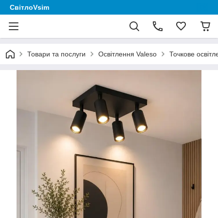
СвітлоVsim
Товари та послуги
Освітлення Valeso
Точкове освітл