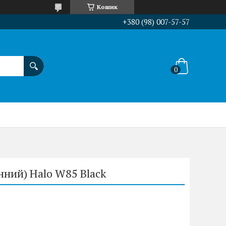
Кошик
+380 (98) 007-57-57
нний) Halo W85 Black