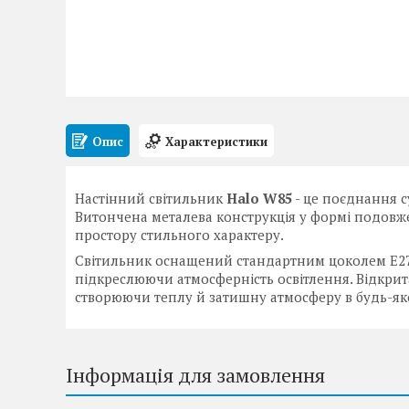
Опис
Характеристики
Настінний світильник
Halo W85
- це поєднання с
Витончена металева конструкція у формі подовже
простору стильного характеру.
Cвітильник оснащений стандартним цоколем E27
підкреслюючи атмосферність освітлення. Відкрита
створюючи теплу й затишну атмосферу в будь-яко
Інформація для замовлення