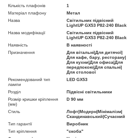
Кількість плафонів
1
Матеріал плафону
Метал
Назва
Світильник підвісний
LightUP GX53 P82-240 Black
Назва модифікації
Світильник підвісний
LightUP GX53 P82-240 Black
Наявність
В наявності
Призначення
Для вітальні|Для дитячої|
Для кафе, бару, ресторану|
Для кухни|Для офиса|Для
передпокою|Для спальні|
Для столової
Рекомендований тип
LED GX53
лампи
Розділ
Підвісні світильники
Розмір кришки кріплення
D 90 мм
(мм)
Стиль
Лофт|Модерн|Мінімалізм|
Скандинавський|Сучасний
Тип гарантії
Виробник
Тип кріплення
"скоба"