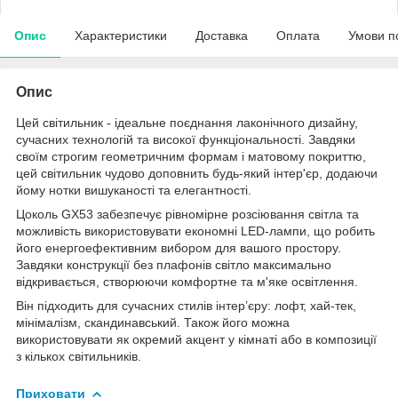
Опис
Характеристики
Доставка
Оплата
Умови п
Опис
Цей світильник - ідеальне поєднання лаконічного дизайну,
сучасних технологій та високої функціональності. Завдяки
своїм строгим геометричним формам і матовому покриттю,
цей світильник чудово доповнить будь-який інтер'єр, додаючи
йому нотки вишуканості та елегантності.
Цоколь GX53 забезпечує рівномірне розсіювання світла та
можливість використовувати економні LED-лампи, що робить
його енергоефективним вибором для вашого простору.
Завдяки конструкції без плафонів світло максимально
відкривається, створюючи комфортне та м'яке освітлення.
Він підходить для сучасних стилів інтер’єру: лофт, хай-тек,
мінімалізм, скандинавський. Також його можна
використовувати як окремий акцент у кімнаті або в композиції
з кількох світильників.
Приховати