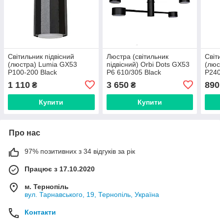
Світильник підвісний
Люстра (світильник
Світ
(люстра) Lumia GX53
підвісний) Orbi Dots GX53
(люс
P100-200 Black
P6 610/305 Black
P240
1 110
3 650
890
₴
₴
Купити
Купити
Про нас
97% позитивних з 34 відгуків за рік
Працює з 17.10.2020
м. Тернопіль
вул. Тарнавського, 19, Тернопіль, Україна
Контакти