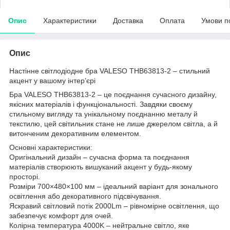
Опис
Характеристики
Доставка
Оплата
Умови п
Опис
Настінне світлодіодне бра VALESO THB63813-2 – стильний
акцент у вашому інтер’єрі
Бра VALESO THB63813-2 – це поєднання сучасного дизайну,
якісних матеріалів і функціональності. Завдяки своєму
стильному вигляду та унікальному поєднанню металу й
текстилю, цей світильник стане не лише джерелом світла, а й
витонченим декоративним елементом.
Основні характеристики:
Оригінальний дизайн – сучасна форма та поєднання
матеріалів створюють вишуканий акцент у будь-якому
просторі.
Розміри 700×480×100 мм – ідеальний варіант для зонального
освітлення або декоративного підсвічування.
Яскравий світловий потік 2000Lm – рівномірне освітлення, що
забезпечує комфорт для очей.
Колірна температура 4000K – нейтральне світло, яке