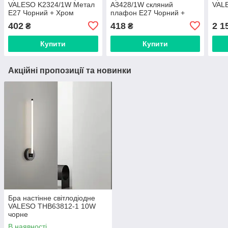
VALESO K2324/1W Метал
A3428/1W скляний
VALE
E27 Чорний + Хром
плафон E27 Чорний +
Золото A3428/1W
402
418
2 1
₴
₴
Купити
Купити
Акційні пропозиції та новинки
Бра настінне світлодіодне
VALESO THB63812-1 10W
чорне
В наявності