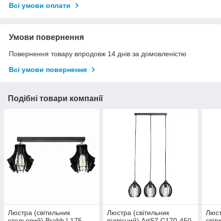
Всі умови оплати
Умови повернення
Повернення товару впродовж 14 днів за домовленістю
Всі умови повернення
Подібні товари компанії
Люстра (світильник
Люстра (світильник
Люст
стельовий) Brabb L175-
підвісний) ArtS7 C170-450-
світ