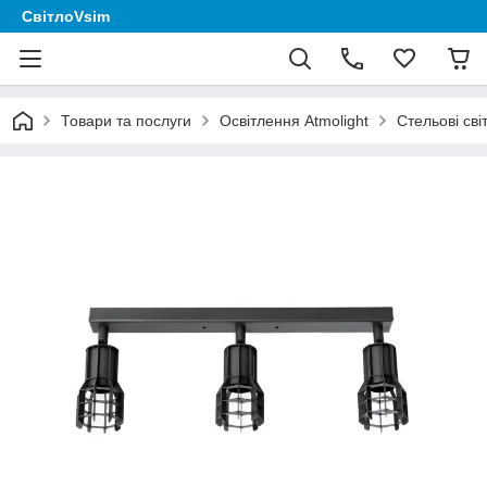
СвітлоVsim
Товари та послуги
Освітлення Аtmolight
Стельові сві