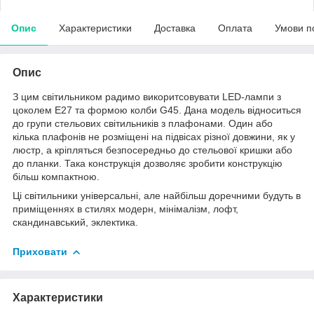
Опис
Характеристики
Доставка
Оплата
Умови п
Опис
З цим світильником радимо викоритсовувати LED-лампи з
цоколем Е27 та формою колби G45. Дана модель відноситься
до групи стельових світильників з плафонами. Один або
кілька плафонів не розміщені на підвісах різної довжини, як у
люстр, а кріпляться безпосередньо до стельової кришки або
до планки. Така конструкція дозволяє зробити конструкцію
більш компактною.
Ці світильники універсальні, але найбільш доречними будуть в
приміщеннях в стилях модерн, мінімалізм, лофт,
скандинавський, эклектика.
Приховати
Характеристики