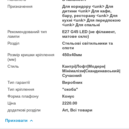
Призначення
Для коридору <unk> Для
дитини <unk> Для кафе,
бару, ресторану <unk> Для
кухні <unk> Для передпокою
<unk> Для спальні
Рекомендований тип
Е27 G45 LED (не філамент,
лампи
матове скло)
Розділ
Стельові світильники та
споти
Розмір кришки кріплення
450х40мм
(мм)
Стиль
Кантрі|Лофт|Модерн|
Мінімалізм|Скандинавський|
Сучасний
Тип гарантії
Виробник
Тип кріплення
"скоба"
Форма плафону
Конус
Ціна
2220.00
додаткові розділи
Art, Всі товари
Приховати