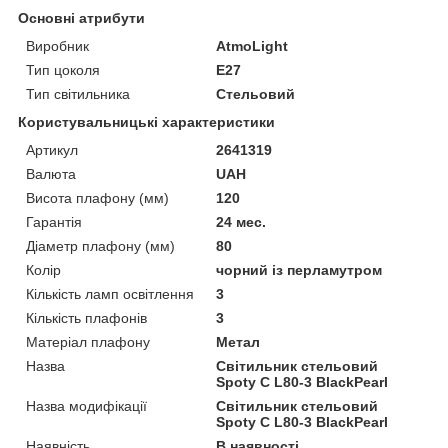
Основні атрибути
Виробник
AtmoLight
Тип цоколя
E27
Тип світильника
Стельовий
Користувальницькі характеристики
Артикул
2641319
Валюта
UAH
Висота плафону (мм)
120
Гарантія
24 мес.
Діаметр плафону (мм)
80
Колір
чорний із перламутром
Кількість ламп освітлення
3
Кількість плафонів
3
Матеріал плафону
Метал
Назва
Світильник стельовий
Spoty C L80-3 BlackPearl
Назва модифікації
Світильник стельовий
Spoty C L80-3 BlackPearl
Наявність
В наявності