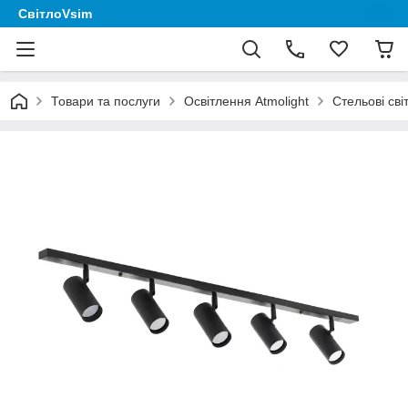
СвітлоVsim
Товари та послуги
Освітлення Аtmolight
Стельові сві