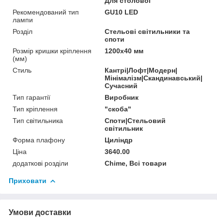
Для столової
Рекомендований тип
GU10 LED
лампи
Розділ
Стельові світильники та
споти
Розмір кришки кріплення
1200х40 мм
(мм)
Стиль
Кантрі|Лофт|Модерн|
Мінімалізм|Скандинавський|
Сучасний
Тип гарантії
Виробник
Тип кріплення
"скоба"
Тип світильника
Споти|Стельовий
світильник
Форма плафону
Циліндр
Ціна
3640.00
додаткові розділи
Chime, Всі товари
Приховати
Умови доставки