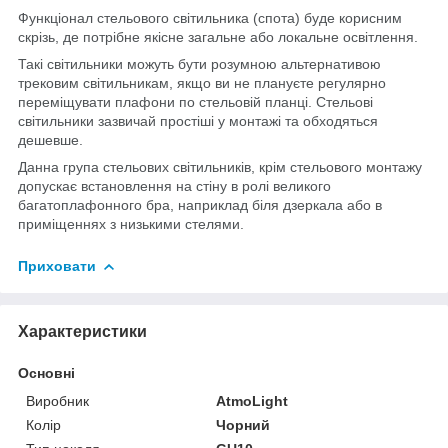
Функціонал стельового світильника (спота) буде корисним
скрізь, де потрібне якісне загальне або локальне освітлення.
Такі світильники можуть бути розумною альтернативою
трековим світильникам, якщо ви не плануєте регулярно
переміщувати плафони по стельовій планці. Стельові
світильники зазвичай простіші у монтажі та обходяться
дешевше.
Данна група стельових світильників, крім стельового монтажу
допускає встановлення на стіну в ролі великого
багатоплафонного бра, наприклад біля дзеркала або в
приміщеннях з низькими стелями.
Приховати
Характеристики
Основні
Виробник
AtmoLight
Колір
Чорний