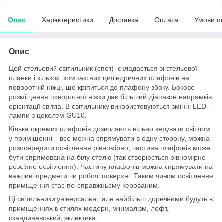
Опис
Характеристики
Доставка
Оплата
Умови п
Опис
Цей стельовий світильник (спот) складається зі стельової
планки і кількох компактних циліндричних плафонів на
поворотній ніжці
, що кріпиться до плафону збоку
.
Бокове
розміщення поворотної ніжки дає більший діапазон напрямків
орієнтації світла.
В світильнику використовуються змінні LED-
лампи з цоколем GU10.
Кілька окремих плафонів дозволяють вільно керувати світлом
у приміщенні – все можна спрямувати в одну сторону, можна
розосередити освітлення рівномірно, частина плафонів може
бути спрямована на білу стелю (так створюється рівномірне
розсіяне освітлення). Частину плафонів можна спрямувати на
важливі предмети чи робочі поверхні. Таким чином освітлення
приміщення стає по-справжньому керованим.
Ці світильники універсальні, але найбільш доречними будуть в
приміщеннях в стилях модерн, мінімалізм, лофт,
скандинавський, эклектика
.