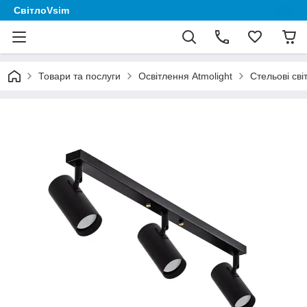
СвітлоVsim
Товари та послуги
Освітлення Аtmolight
Стельові сві