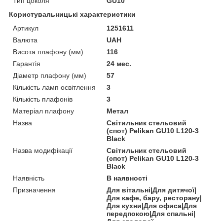
Тип цоколя
GU10
Користувальницькі характеристики
Артикул
1251611
Валюта
UAH
Висота плафону (мм)
116
Гарантія
24 мес.
Діаметр плафону (мм)
57
Кількість ламп освітлення
3
Кількість плафонів
3
Матеріал плафону
Метал
Назва
Світильник стельовий
(спот) Pelikan GU10 L120-3
Black
Назва модифікації
Світильник стельовий
(спот) Pelikan GU10 L120-3
Black
Наявність
В наявності
Призначення
Для вітальні|Для дитячої|
Для кафе, бару, ресторану|
Для кухни|Для офиса|Для
передпокою|Для спальні|