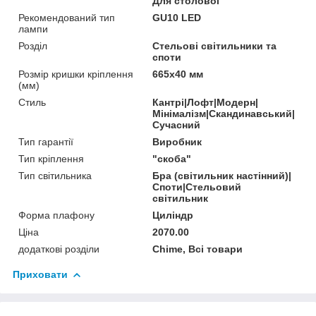
Для столової
Рекомендований тип
GU10 LED
лампи
Розділ
Стельові світильники та
споти
Розмір кришки кріплення
665х40 мм
(мм)
Стиль
Кантрі|Лофт|Модерн|
Мінімалізм|Скандинавський|
Сучасний
Тип гарантії
Виробник
Тип кріплення
"скоба"
Тип світильника
Бра (світильник настінний)|
Споти|Стельовий
світильник
Форма плафону
Циліндр
Ціна
2070.00
додаткові розділи
Chime, Всі товари
Приховати