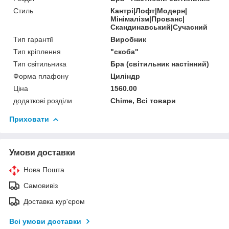
Стиль
Кантрі|Лофт|Модерн|
Мінімалізм|Прованс|
Скандинавський|Сучасний
Тип гарантії
Виробник
Тип кріплення
"скоба"
Тип світильника
Бра (світильник настінний)
Форма плафону
Циліндр
Ціна
1560.00
додаткові розділи
Chime, Всі товари
Приховати
Умови доставки
Нова Пошта
Самовивіз
Доставка кур'єром
Всі умови доставки