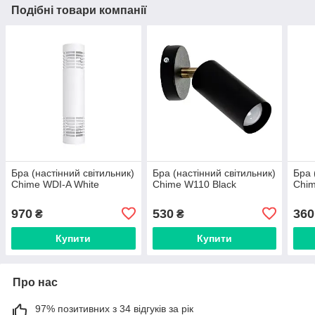
Подібні товари компанії
Бра (настінний світильник)
Бра (настінний світильник)
Бра 
Chime WDI-A White
Chime W110 Black
Chim
970
530
360
₴
₴
Купити
Купити
Про нас
97% позитивних з 34 відгуків за рік