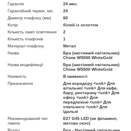
Гарантія
24 мес.
Гарантійний термін, міс.
24
Діаметр плафону (мм)
60
Колір
білий із золотом
Кількість ламп освітлення
2
Кількість плафонів
1
Матеріал плафону
Метал
Назва
Бра (настінний світильник)
Chime WS500 WhiteGold
Назва модифікації
Бра (настінний світильник)
Chime WS500 WhiteGold
Наявність
В наявності
Призначення
Для коридору <unk> Для
вітальної <unk> Для кафе,
бару, ресторану <unk> Для
офісу <unk> Для
передпокою <unk> Для
спального <unk> Для
їдальні
Рекомендований тип
Е27 G45 LED (не філамент,
лампи
матове скло)
Розділ
Бра - Настінний світильник