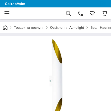
СвітлоVsim
Товари та послуги
Освітлення Аtmolight
Бра - Настін