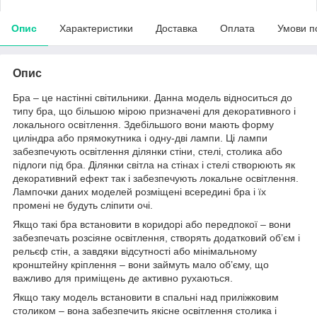
Опис
Характеристики
Доставка
Оплата
Умови п
Опис
Бра – це настінні світильники. Данна модель відноситься до
типу бра, що більшою мірою призначені для декоративного і
локального освітлення. Здебільшого вони мають форму
циліндра або прямокутника і одну-дві лампи. Ці лампи
забезпечують освітлення ділянки стіни, стелі, столика або
підлоги під бра. Ділянки світла на стінах і стелі створюють як
декоративний ефект так і забезпечують локальне освітлення.
Лампочки даних моделей розміщені всередині бра і їх
промені не будуть сліпити очі.
Якщо такі бра встановити в коридорі або передпокої – вони
забезпечать розсіяне освітлення, створять додатковий об’єм і
рельєф стін, а завдяки відсутності або мінімальному
кронштейну кріплення – вони займуть мало об’єму, що
важливо для приміщень де активно рухаються.
Якщо таку модель встановити в спальні над приліжковим
столиком – вона забезпечить якісне освітлення столика і