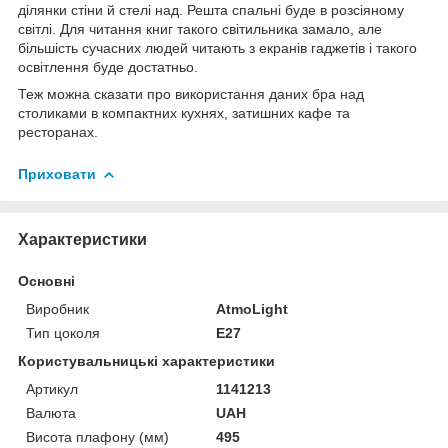
ділянки стіни й стелі над. Решта спальні буде в розсіяному
світлі. Для читання книг такого світильника замало, але
більшість сучасних людей читають з екранів гаджетів і такого
освітлення буде достатньо.
Теж можна сказати про використання даних бра над
столиками в компактних кухнях, затишних кафе та
ресторанах.
Приховати
Характеристики
Основні
Виробник
AtmoLight
Тип цоколя
E27
Користувальницькі характеристики
Артикул
1141213
Валюта
UAH
Висота плафону (мм)
495