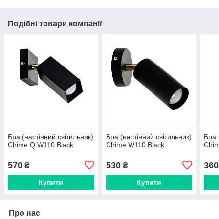
Подібні товари компанії
Бра (настінний світильник)
Бра (настінний світильник)
Бра 
Chime Q W110 Black
Chime W110 Black
Chim
570
530
360
₴
₴
Купити
Купити
Про нас