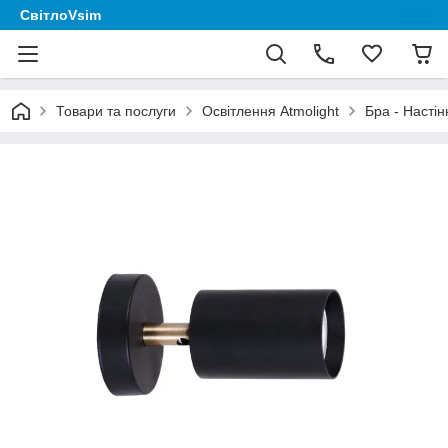
СвітлоVsim
Товари та послуги
Освітлення Аtmolight
Бра - Настін