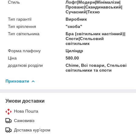
Стиль
Лофт|Модерн|Мінімалізм|
Прованс|Скандинавський|
Сучасний|Техно
Тип гарантії
Виробник
Тип кріплення
"скоба"
Тип світильника
Бра (світильник настінний)|
Споти|Стельовий
світильник
Форма плафону
Циліндр
Ціна
580.00
додаткові розділи
Chime, Всі товари, Стельові
світильники та споти
Приховати
Умови доставки
Нова Пошта
Самовивіз
Доставка кур'єром