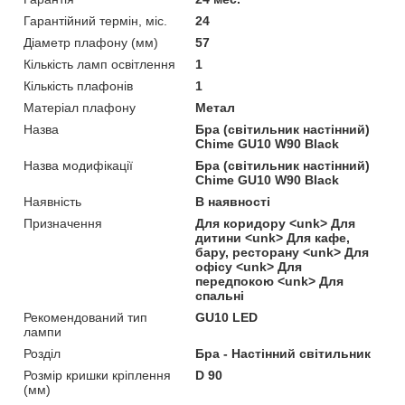
Гарантійний термін, міс.
24
Діаметр плафону (мм)
57
Кількість ламп освітлення
1
Кількість плафонів
1
Матеріал плафону
Метал
Назва
Бра (світильник настінний)
Chime GU10 W90 Black
Назва модифікації
Бра (світильник настінний)
Chime GU10 W90 Black
Наявність
В наявності
Призначення
Для коридору <unk> Для
дитини <unk> Для кафе,
бару, ресторану <unk> Для
офісу <unk> Для
передпокою <unk> Для
спальні
Рекомендований тип
GU10 LED
лампи
Розділ
Бра - Настінний світильник
Розмір кришки кріплення
D 90
(мм)