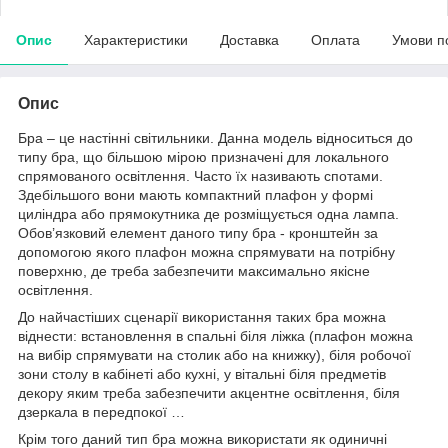
Опис
Характеристики
Доставка
Оплата
Умови п
Опис
Бра – це настінні світильники. Данна модель відноситься до
типу бра, що більшою мірою призначені для локального
спрямованого освітлення. Часто їх називають спотами.
Здебільшого вони мають компактний плафон у формі
циліндра або прямокутника де розміщується одна лампа.
Обов’язковий елемент даного типу бра - кронштейн за
допомогою якого плафон можна спрямувати на потрібну
поверхню, де треба забезпечити максимально якісне
освітлення.
До найчастіших сценарії використання таких бра можна
віднести: встановлення в спальні біля ліжка (плафон можна
на вибір спрямувати на столик або на книжку), біля робочої
зони столу в кабінеті або кухні, у вітальні біля предметів
декору яким треба забезпечити акцентне освітлення, біля
дзеркала в передпокої …
Крім того даний тип бра можна використати як одиничні