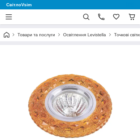
СвітлоVsim
Товари та послуги
Освітлення Levistella
Точкові світ