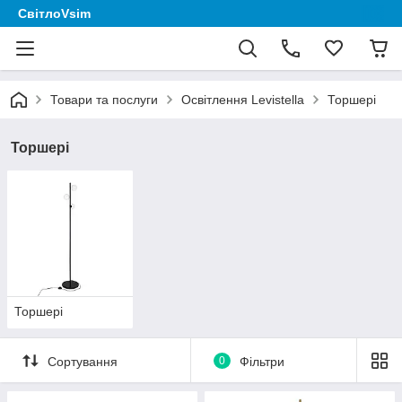
СвітлоVsim
Товари та послуги
Освітлення Levistella
Торшері
Торшері
Торшері
Сортування
0
Фільтри