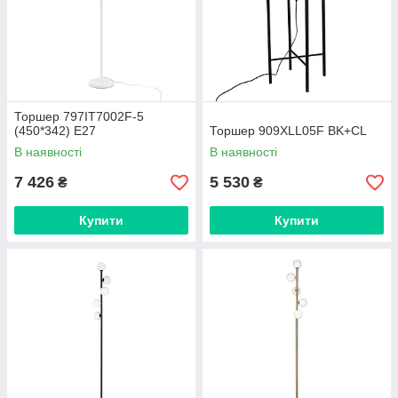
Торшер 797IT7002F-5
(450*342) E27
Торшер 909XLL05F BK+CL
В наявності
В наявності
7 426
5 530
₴
₴
Купити
Купити