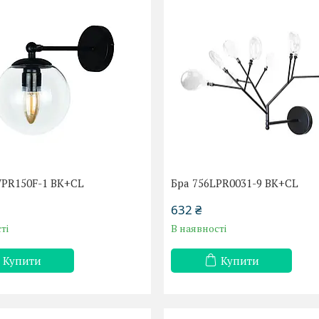
WPR150F-1 BK+CL
Бра 756LPR0031-9 BK+CL
632 ₴
ті
В наявності
Купити
Купити