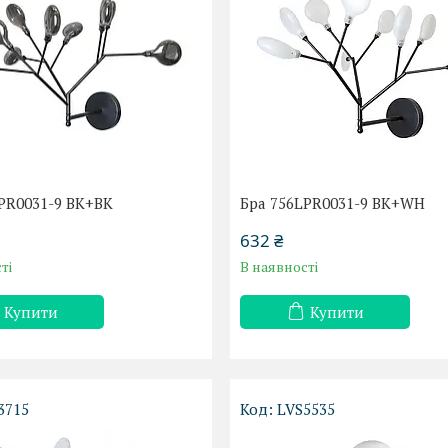
PR0031-9 BK+BK
Бра 756LPR0031-9 BK+WH
632 ₴
ті
В наявності
Купити
Купити
3715
LVS5535