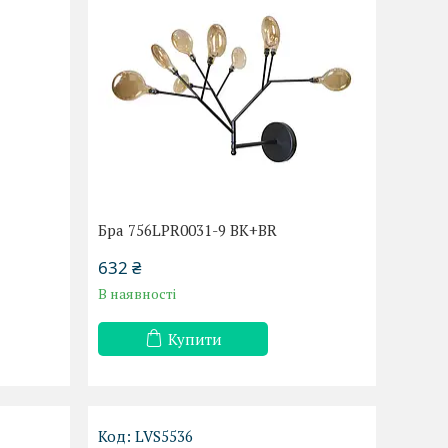
Бра 756LPR0031-9 BK+BR
632 ₴
В наявності
Купити
LVS5536