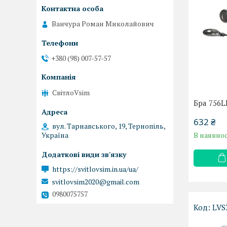
Ванчура Роман Миколайович
+380 (98) 007-57-57
СвітлоVsim
Бра 756L
632 ₴
вул. Тарнавського, 19, Тернопіль,
Україна
В наявнос
https://svitlovsim.in.ua/ua/
svitlovsim2020@gmail.com
0980075757
LVS