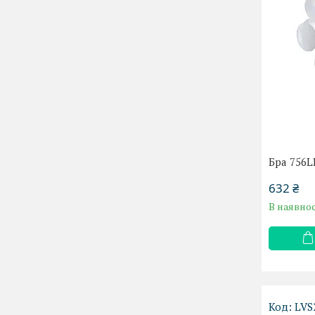
Бра 756
632 ₴
В наявнос
LVS