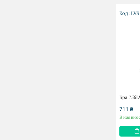
LVS
Бра 756
711 ₴
В наявнос