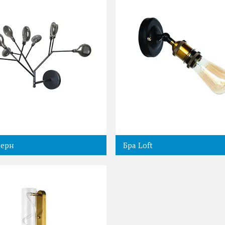
дерн
Бра Loft