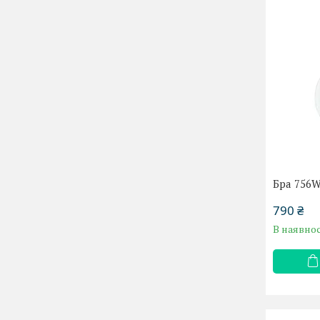
Бра 756
790 ₴
В наявнос